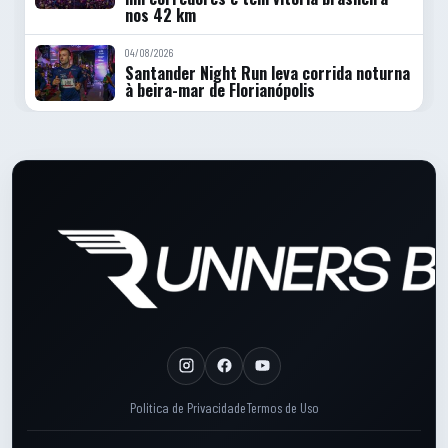
nos 42 km
04/08/2026
Santander Night Run leva corrida noturna
à beira-mar de Florianópolis
Rodape do site
Rodape: Links legais
Politica de Privacidade
Termos de Uso