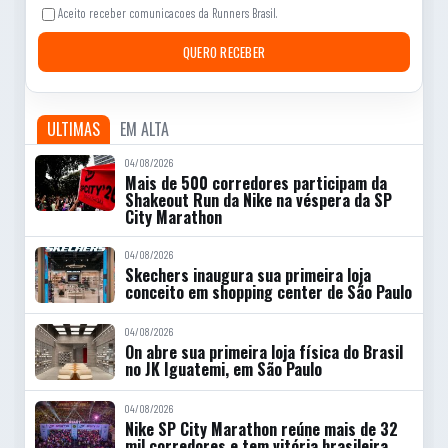
Aceito receber comunicacoes da Runners Brasil.
QUERO RECEBER
ULTIMAS
EM ALTA
04/08/2026
Mais de 500 corredores participam da
Shakeout Run da Nike na véspera da SP
City Marathon
04/08/2026
Skechers inaugura sua primeira loja
conceito em shopping center de São Paulo
04/08/2026
On abre sua primeira loja física do Brasil
no JK Iguatemi, em São Paulo
04/08/2026
Nike SP City Marathon reúne mais de 32
mil corredores e tem vitória brasileira