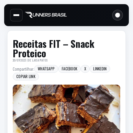
Cabecalho do site
Links d
Menu lateral de secoes
Conteudo principal
Conteudo principal
Barra lateral
Receitas FIT – Snack
Proteico
20/07/2023 | DE
LAISA MATOS
WHATSAPP
FACEBOOK
X
LINKEDIN
Compartilhar:
COPIAR LINK