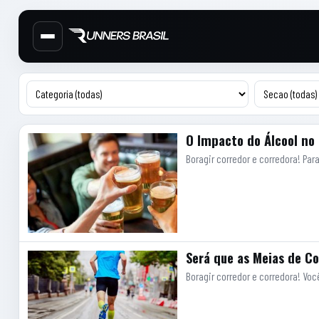
Cabecalho do site
Menu lateral de secoes
Conteudo principal
Artigos
O Impacto do Álcool no
Boragir corredor e corredora! P
Será que as Meias de 
Boragir corredor e corredora! Vo