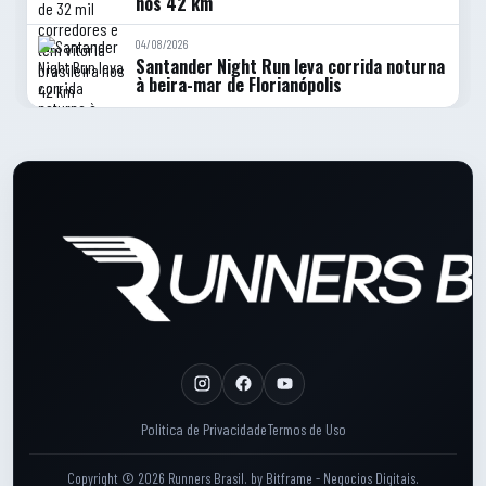
nos 42 km
04/08/2026
Santander Night Run leva corrida noturna
à beira-mar de Florianópolis
Rodape do site
Rodape: Links legais
Politica de Privacidade
Termos de Uso
Copyright © 2026 Runners Brasil.
by
Bitframe - Negocios Digitais
.