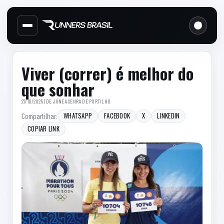
Cabecalho do site
Links d
Menu lateral de secoes
Conteudo principal
Conteudo principal
Barra lateral
Viver (correr) é melhor do
que sonhar
27/10/2025 | DE
JÚNEA SENRA DE PORTILHO
WHATSAPP
FACEBOOK
X
LINKEDIN
Compartilhar:
COPIAR LINK