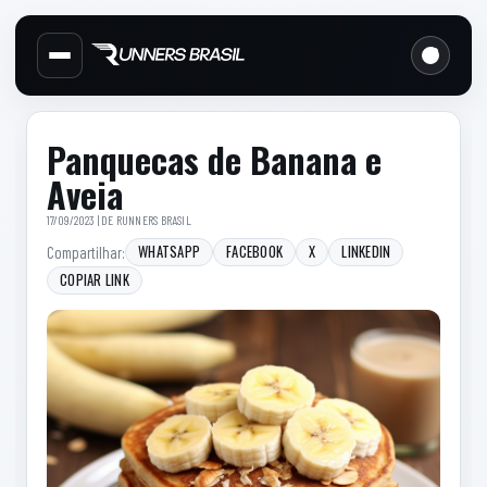
Cabecalho do site
Links d
Menu lateral de secoes
Conteudo principal
Conteudo principal
Barra lateral
Panquecas de Banana e
Aveia
17/09/2023 | DE
RUNNERS BRASIL
WHATSAPP
FACEBOOK
X
LINKEDIN
Compartilhar:
COPIAR LINK