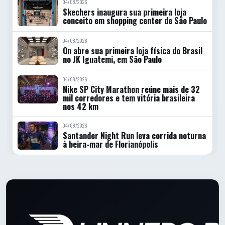
04/08/2026
Skechers inaugura sua primeira loja
conceito em shopping center de São Paulo
04/08/2026
On abre sua primeira loja física do Brasil
no JK Iguatemi, em São Paulo
04/08/2026
Nike SP City Marathon reúne mais de 32
mil corredores e tem vitória brasileira
nos 42 km
04/08/2026
Santander Night Run leva corrida noturna
à beira-mar de Florianópolis
Rodape do site