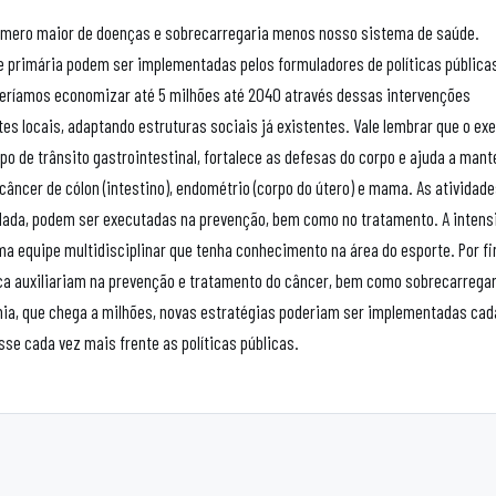
número maior de doenças e sobrecarregaria menos nosso sistema de saúde.
 primária podem ser implementadas pelos formuladores de políticas pública
deríamos economizar até 5 milhões até 2040 através dessas intervenções
 locais, adaptando estruturas sociais já existentes. Vale lembrar que o exe
po de trânsito gastrointestinal, fortalece as defesas do corpo e ajuda a mant
câncer de cólon (intestino), endométrio (corpo do útero) e mama. As atividad
lada, podem ser executadas na prevenção, bem como no tratamento. A intens
 equipe multidisciplinar que tenha conhecimento na área do esporte. Por fi
ísica auxiliariam na prevenção e tratamento do câncer, bem como sobrecarrega
a, que chega a milhões, novas estratégias poderiam ser implementadas cada
e cada vez mais frente as políticas públicas.