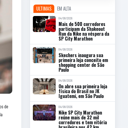
ULTIMAS
EM ALTA
04/08/2026
Mais de 500 corredores
participam da Shakeout
Run da Nike na véspera da
SP City Marathon
04/08/2026
Skechers inaugura sua
primeira loja conceito em
shopping center de São
Paulo
04/08/2026
On abre sua primeira loja
física do Brasil no JK
Iguatemi, em São Paulo
os de
04/08/2026
Nike SP City Marathon
da
reúne mais de 32 mil
corredores e tem vitória
brasileira nos 42 km