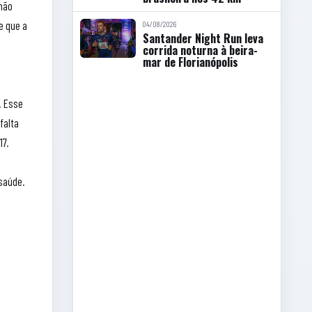
 não
e que a
04/08/2026
Santander Night Run leva
corrida noturna à beira-
mar de Florianópolis
e
. Esse
falta
17.
s
 saúde.