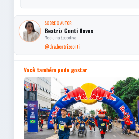
SOBRE O AUTOR
Beatriz Conti Naves
Medicina Esportiva
@dra.beatrizconti
Você também pode gostar