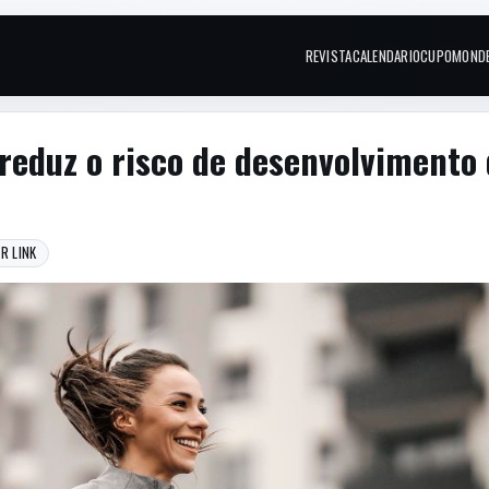
REVISTA
CALENDARIO
CUPOM
OND
Links do topo
 reduz o risco de desenvolvimento
R LINK