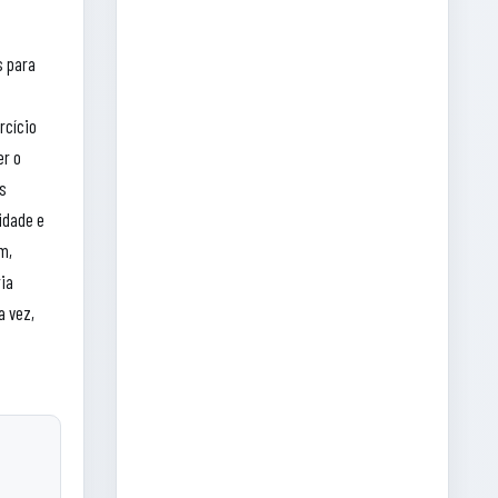
s para
rcício
er o
es
idade e
m,
ria
 vez,