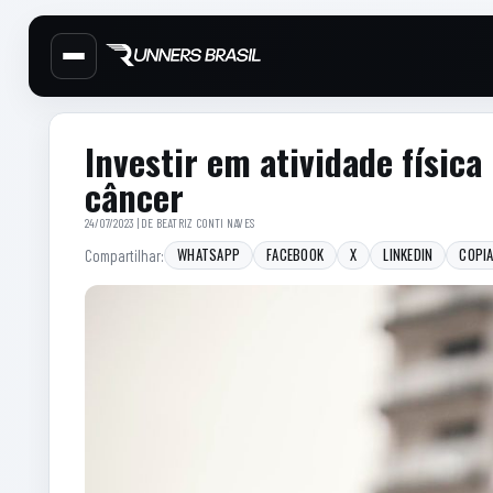
Cabecalho do site
Menu lateral de secoes
Conteudo principal
Conteudo principal
Barra lateral
Investir em atividade física
câncer
24/07/2023 | DE
BEATRIZ CONTI NAVES
WHATSAPP
FACEBOOK
X
LINKEDIN
COPIA
Compartilhar: