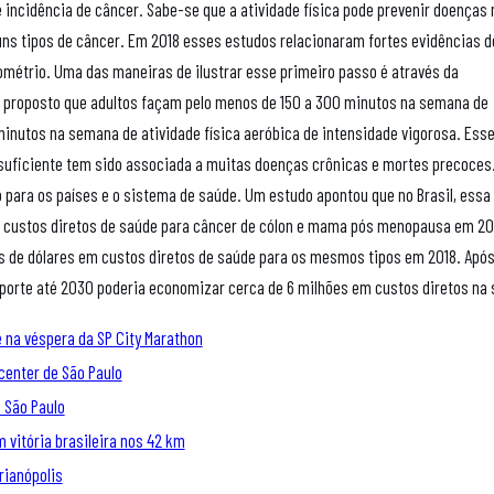
e incidência de câncer. Sabe-se que a atividade física pode prevenir doenças
uns tipos de câncer. Em 2018 esses estudos relacionaram fortes evidências d
dométrio. Uma das maneiras de ilustrar esse primeiro passo é através da
 proposto que adultos façam pelo menos de 150 a 300 minutos na semana de
 minutos na semana de atividade física aeróbica de intensidade vigorosa. Ess
nsuficiente tem sido associada a muitas doenças crônicas e mortes precoces
para os países e o sistema de saúde. Um estudo apontou que no Brasil, essa 
 em custos diretos de saúde para câncer de cólon e mama pós menopausa em 20
ões de dólares em custos diretos de saúde para os mesmos tipos em 2018. Apó
sporte até 2030 poderia economizar cerca de 6 milhões em custos diretos na
 na véspera da SP City Marathon
center de São Paulo
m São Paulo
 vitória brasileira nos 42 km
rianópolis