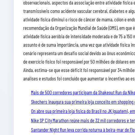
observacionais, aspectos da associação entre atividade física 
transmissíveis como acidente vascular cerebral, diabetes e alg
atividade física diminui o risco de câncer de mama, cólon e en
recomendação da Organização Mundial de Saúde (OMS), em que é
atividade física aeróbia de intensidade moderada e de 75 a 150
assunto é de suma importância, uma vez que atividade física i
cenário representa um desafio social devido ao ônus econômico 
de exercício físico foi responsável por 50 milhões de dólares
Ainda, estima-se que esse déficit foi responsável por 34 milh
analises e estudos foi concluído que aumentar o incentivo ao e
Mais de 500 corredores participam da Shakeout Run da Nike
Skechers inaugura sua primeira loja conceito em shopping 
On abre sua primeira loja física do Brasil no JK Iguatemi, e
Nike SP City Marathon reúne mais de 32 mil corredores e tem
Santander Night Run leva corrida noturna à beira-mar de Flo