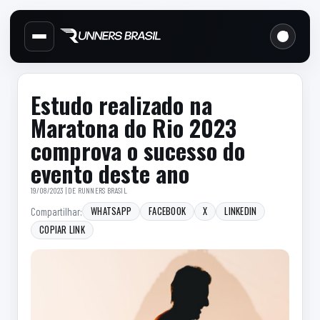
Cabecalho do site
Links d
Menu lateral de secoes
Conteudo principal
Conteudo principal
Barra lateral
Estudo realizado na
Maratona do Rio 2023
comprova o sucesso do
evento deste ano
19/08/2023 | DE
RUNNERS BRASIL
WHATSAPP
FACEBOOK
X
LINKEDIN
Compartilhar:
COPIAR LINK