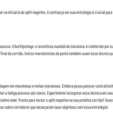
ar na eficácia do split negativo. A confiança em sua estratégia é crucial para
sucesso. Eliud Kipchoge, o recordista mundial da maratona, é conhecido por s
 final da corrida. Outros maratonistas de ponta também usam essa técnica p
bordagem em maratonas e meias maratonas. Embora possa parecer contraintuit
tar a fadiga precoce são claros. Experimente incorporar essa técnica em se
ximo nível. Pronto para testar o split negativo na sua próxima corrida? Aces
ras sobre corredores que alcançaram seus objetivos com essa estratégia!