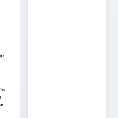
ua
ara
ivo
us
se