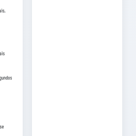
ais,
ais
egundos
 se