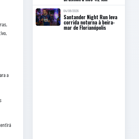
04/08/2026
Santander Night Run leva
corrida noturna à beira-
ras,
mar de Florianópolis
ivo,
ara a
s
sentirá