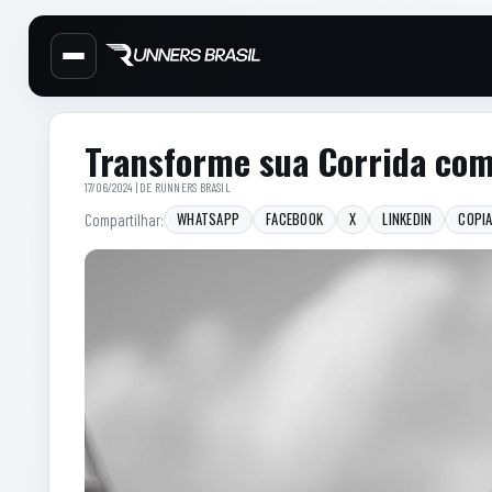
Cabecalho do site
Menu lateral de secoes
Conteudo principal
Conteudo principal
Barra lateral
Transforme sua Corrida com
17/06/2024 | DE
RUNNERS BRASIL
WHATSAPP
FACEBOOK
X
LINKEDIN
COPIA
Compartilhar: