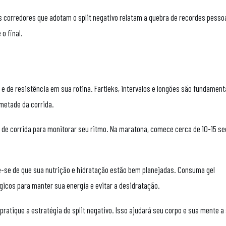
os corredores que adotam o split negativo relatam a quebra de recordes pesso
o final.
e e de resistência em sua rotina. Fartleks, intervalos e longões são fundament
metade da corrida.
os de corrida para monitorar seu ritmo. Na maratona, comece cerca de 10-15 s
ue-se de que sua nutrição e hidratação estão bem planejadas. Consuma gel
icos para manter sua energia e evitar a desidratação.
 pratique a estratégia de split negativo. Isso ajudará seu corpo e sua mente a