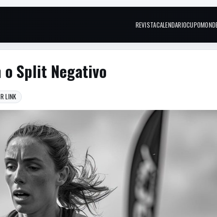
REVISTA
CALENDARIO
CUPOM
OND
Links do topo
 o Split Negativo
R LINK