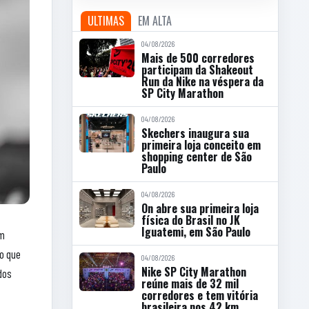
ULTIMAS
EM ALTA
04/08/2026
Mais de 500 corredores
participam da Shakeout
Run da Nike na véspera da
SP City Marathon
04/08/2026
Skechers inaugura sua
primeira loja conceito em
shopping center de São
Paulo
04/08/2026
On abre sua primeira loja
física do Brasil no JK
Iguatemi, em São Paulo
ém
 o que
04/08/2026
Nike SP City Marathon
dos
reúne mais de 32 mil
corredores e tem vitória
brasileira nos 42 km