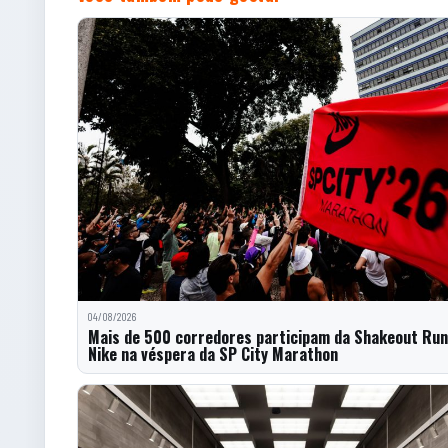
04/08/2026
Mais de 500 corredores participam da Shakeout Run
Nike na véspera da SP City Marathon