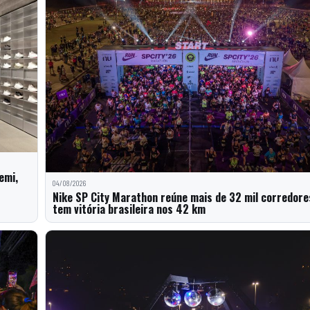
emi,
04/08/2026
Nike SP City Marathon reúne mais de 32 mil corredore
tem vitória brasileira nos 42 km