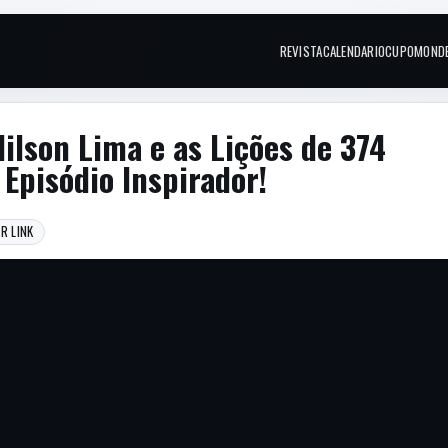
REVISTA
CALENDARIO
CUPOM
OND
Links do topo
ilson Lima e as Lições de 374
Episódio Inspirador!
R LINK