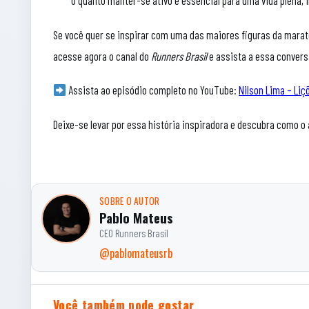
o quanto manter-se ativo é essencial para uma vida plena,
Se você quer se inspirar com uma das maiores figuras da marato
acesse agora o canal do
Runners Brasil
e assista a essa convers
Assista ao episódio completo no YouTube:
Nilson Lima – Liç
Deixe-se levar por essa história inspiradora e descubra como o
SOBRE O AUTOR
Pablo Mateus
CEO Runners Brasil
@pablomateusrb
Você também pode gostar