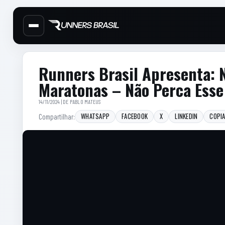
Cabecalho do site
Menu lateral de secoes
Conteudo principal
Conteudo principal
Barra lateral
Runners Brasil Apresenta: N
Maratonas – Não Perca Esse 
14/11/2024 | DE
PABLO MATEUS
WHATSAPP
FACEBOOK
X
LINKEDIN
COPIA
Compartilhar: