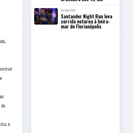
04/08/2026
Santander Night Run leva
corrida noturna à beira-
mar de Florianópolis
ndo,
onstruir
de
mas
 do
ico, e