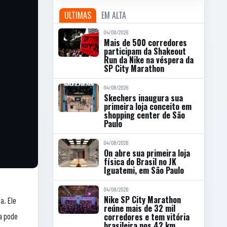
ULTIMAS
EM ALTA
04/08/2026
Mais de 500 corredores
participam da Shakeout
Run da Nike na véspera da
SP City Marathon
04/08/2026
Skechers inaugura sua
primeira loja conceito em
shopping center de São
Paulo
04/08/2026
On abre sua primeira loja
física do Brasil no JK
Iguatemi, em São Paulo
04/08/2026
Nike SP City Marathon
a. Ele
reúne mais de 32 mil
da pode
corredores e tem vitória
brasileira nos 42 km