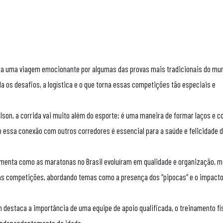
para uma viagem emocionante por algumas das provas mais tradicionais do mu
a os desafios, a logística e o que torna essas competições tão especiais e
ilson, a corrida vai muito além do esporte; é uma maneira de formar laços e c
essa conexão com outros corredores é essencial para a saúde e felicidade 
omenta como as maratonas no Brasil evoluíram em qualidade e organização, 
as competições, abordando temas como a presença dos “pipocas” e o impacto
n destaca a importância de uma equipe de apoio qualificada, o treinamento fís