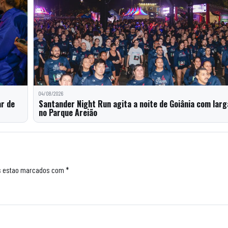
04/08/2026
ar de
Santander Night Run agita a noite de Goiânia com lar
no Parque Areião
s estao marcados com *