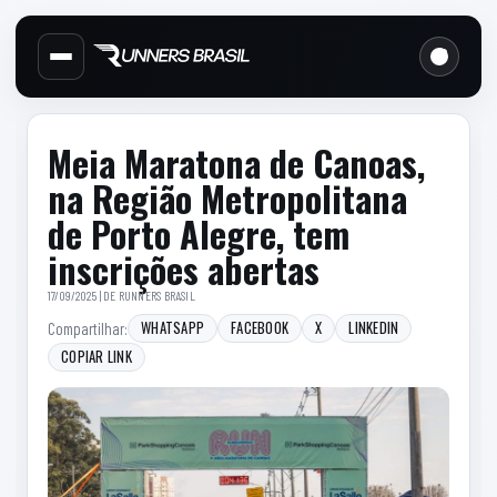
Cabecalho do site
Links d
Menu lateral de secoes
Conteudo principal
Conteudo principal
Barra lateral
Meia Maratona de Canoas,
na Região Metropolitana
de Porto Alegre, tem
inscrições abertas
17/09/2025 | DE
RUNNERS BRASIL
WHATSAPP
FACEBOOK
X
LINKEDIN
Compartilhar:
COPIAR LINK