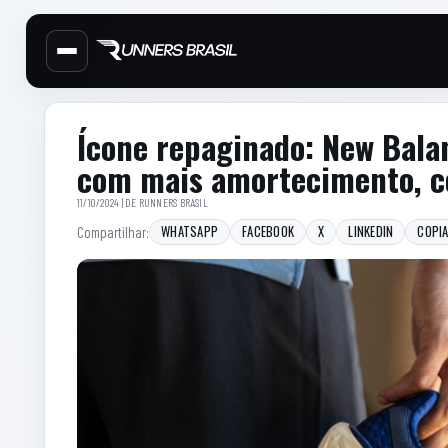
Cabecalho do site
Menu lateral de secoes
Conteudo principal
Conteudo principal
Barra lateral
Ícone repaginado: New Bala
com mais amortecimento, co
11/10/2024 | DE
RUNNERS BRASIL
WHATSAPP
FACEBOOK
X
LINKEDIN
COPIA
Compartilhar: