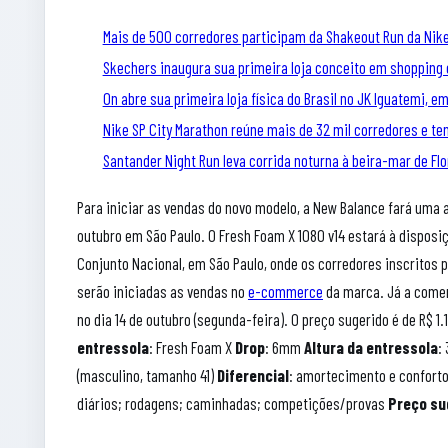
Mais de 500 corredores participam da Shakeout Run da Nike
Skechers inaugura sua primeira loja conceito em shopping 
On abre sua primeira loja física do Brasil no JK Iguatemi, e
Nike SP City Marathon reúne mais de 32 mil corredores e tem
Santander Night Run leva corrida noturna à beira-mar de Flo
Para iniciar as vendas do novo modelo, a New Balance fará uma 
outubro em São Paulo. O Fresh Foam X 1080 v14 estará à disposiç
Conjunto Nacional, em São Paulo, onde os corredores inscritos 
serão iniciadas as vendas no
e-commerce
da marca. Já a comer
no dia 14 de outubro (segunda-feira). O preço sugerido é de R$ 1.
entressola
:
Fresh Foam X
Drop
: 6mm
Altura da entressola
:
(masculino, tamanho 41)
Diferencial
: amortecimento e confort
diários; rodagens; caminhadas; competições/provas
Preço su