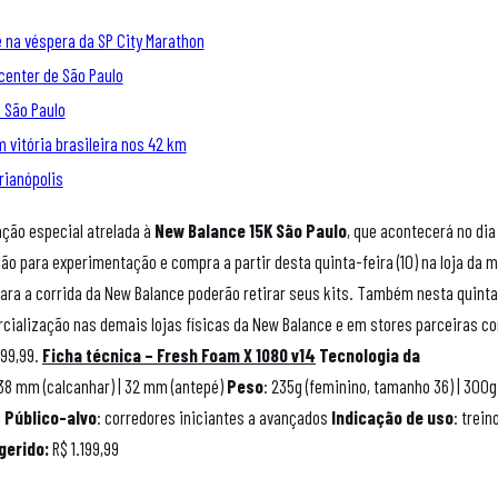
 na véspera da SP City Marathon
center de São Paulo
m São Paulo
 vitória brasileira nos 42 km
rianópolis
ação especial atrelada à
New Balance 15K São Paulo
, que acontecerá no dia
ão para experimentação e compra a partir desta quinta-feira (10) na loja da 
para a corrida da New Balance poderão retirar seus kits. Também nesta quinta
cialização nas demais lojas físicas da New Balance e em stores parceiras 
199,99.
Ficha técnica – Fresh Foam X 1080 v14
Tecnologia da
 38 mm (calcanhar) | 32 mm (antepé)
Peso
: 235g (feminino, tamanho 36) | 300g
o
Público-alvo
: corredores iniciantes a avançados
Indicação de uso
: trein
gerido:
R$ 1.199,99