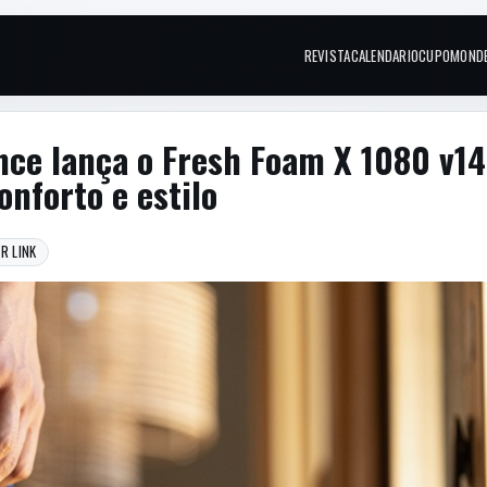
REVISTA
CALENDARIO
CUPOM
OND
Links do topo
nce lança o Fresh Foam X 1080 v14
nforto e estilo
R LINK