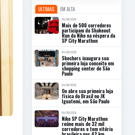
ULTIMAS
EM ALTA
04/08/2026
Mais de 500 corredores
participam da Shakeout
Run da Nike na véspera da
SP City Marathon
04/08/2026
Skechers inaugura sua
primeira loja conceito em
shopping center de São
Paulo
04/08/2026
On abre sua primeira loja
física do Brasil no JK
Iguatemi, em São Paulo
04/08/2026
Nike SP City Marathon
reúne mais de 32 mil
corredores e tem vitória
brasileira nos 42 km