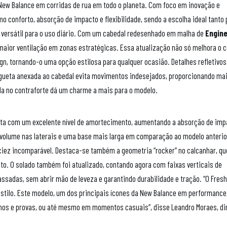
New Balance em corridas de rua em todo o planeta. Com foco em inovação e
 conforto, absorção de impacto e flexibilidade, sendo a escolha ideal tanto 
 versátil para o uso diário. Com um cabedal redesenhado em malha de
Engin
 maior ventilação em zonas estratégicas. Essa atualização não só melhora o 
, tornando-o uma opção estilosa para qualquer ocasião. Detalhes refletivos
ingueta anexada ao cabedal evita movimentos indesejados, proporcionando ma
da no contraforte dá um charme a mais para o modelo.
nta com um excelente nível de amortecimento, aumentando a absorção de imp
 volume nas laterais e uma base mais larga em comparação ao modelo anterio
ciez incomparável. Destaca-se também a geometria “rocker” no calcanhar, qu
to. O solado também foi atualizado, contando agora com faixas verticais de
ssadas, sem abrir mão de leveza e garantindo durabilidade e tração. “O Fres
estilo. Este modelo, um dos principais ícones da New Balance em performance
einos e provas, ou até mesmo em momentos casuais”, disse Leandro Moraes, di