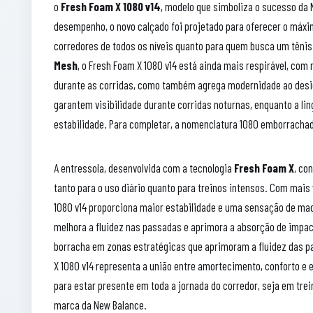
o
Fresh Foam X 1080 v14
, modelo que simboliza o sucesso da 
desempenho, o novo calçado foi projetado para oferecer o máximo
corredores de todos os níveis quanto para quem busca um tênis
Mesh
, o Fresh Foam X 1080 v14 está ainda mais respirável, com
durante as corridas, como também agrega modernidade ao design
garantem visibilidade durante corridas noturnas, enquanto a l
estabilidade. Para completar, a nomenclatura 1080 emborracha
A entressola, desenvolvida com a tecnologia
Fresh Foam X
, co
tanto para o uso diário quanto para treinos intensos. Com mais
1080 v14 proporciona maior estabilidade e uma sensação de ma
melhora a fluidez nas passadas e aprimora a absorção de impac
borracha em zonas estratégicas que aprimoram a fluidez das pa
X 1080 v14 representa a união entre amortecimento, conforto e 
para estar presente em toda a jornada do corredor, seja em tr
marca da New Balance.