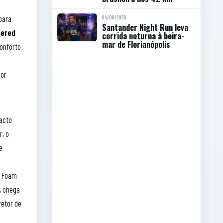
04/08/2026
para
Santander Night Run leva
eered
corrida noturna à beira-
mar de Florianópolis
conforto
ior
acto
r, o
e
h Foam
, chega
retor de