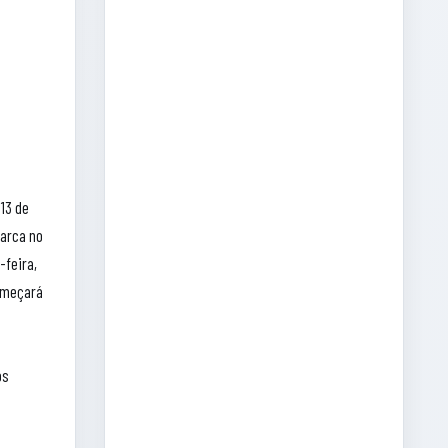
 13 de
marca no
-feira,
começará
os