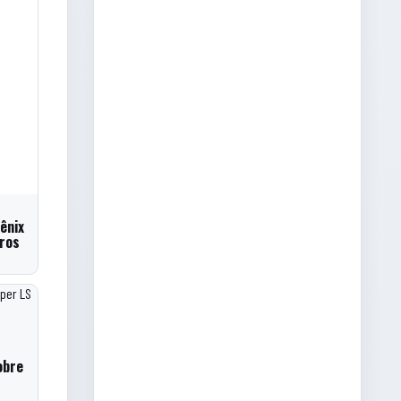
ênix
tros
obre