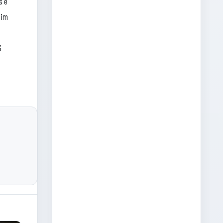
s e
sim
$