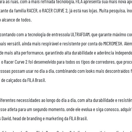
ara as ruas, com a mais refinada tecnologia, FILA apresenta sua mais nova ap
te da família RACER, o RACER CURVE 2, já está nas lojas. Muita pesquisa, in
o alcance de todos.
, contando com a tecnologia de entressola ULTRAFOAM, que garante máximo co
ais versátil, ainda mais respirável e resistente por conta do MICROMESH. Além
e mais alta performance, garantindo alta durabilidade e aderência independ
, o Racer Curve 2 foi desenvolvido para todos os tipos de corredores, que pro
 pessoas possam usar no dia a dia, combinando com looks mais descontraídos 
 de calçados da FILA Brasil.
iferentes necessidades ao longo do dia a dia, com alta durabilidade e resistê
esse atleta para um segundo momento, onde ele evolua e siga conosco, adquir
 David, head de branding e marketing da FILA Brasil.