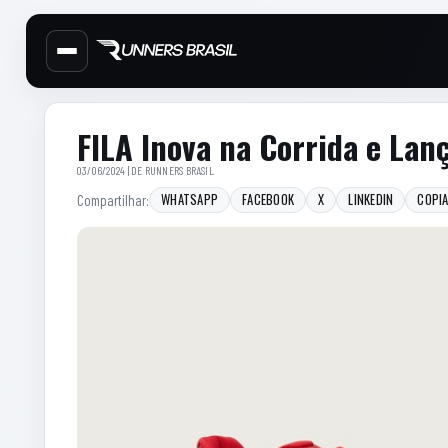
Cabecalho do site
Menu lateral de secoes
Conteudo principal
Conteudo principal
Barra lateral
FILA Inova na Corrida e Lan
03/06/2024 | DE
RUNNERS BRASIL
WHATSAPP
FACEBOOK
X
LINKEDIN
COPIA
Compartilhar: