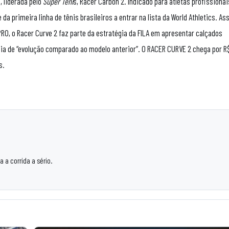
 liderada pelo
Super Têni
s, Racer Carbon 2. Indicado para atletas profissionai
da primeira linha de tênis brasileiros a entrar na lista da World Athletics. As
O, o Racer Curve 2 faz parte da estratégia da FILA em apresentar calçados
eia de “evolução comparado ao modelo anterior”. O RACER CURVE 2 chega por R
s.
 a corrida a sério.