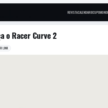
REVISTA
CALENDARIO
CUPOM
OND
Links do topo
ça o Racer Curve 2
R LINK