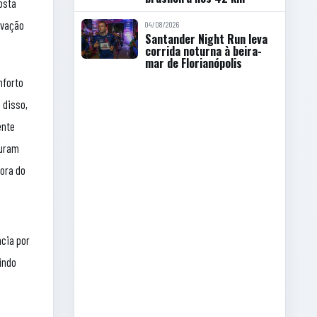
osta
ovação
04/08/2026
Santander Night Run leva
corrida noturna à beira-
mar de Florianópolis
nforto
 disso,
ente
curam
fora do
ncia por
indo