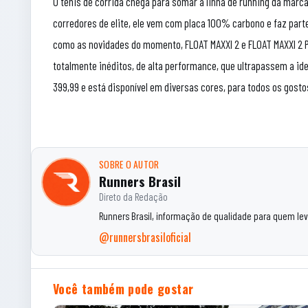
O tênis de corrida chega para somar à linha de running da marca,
corredores de elite, ele vem com placa 100% carbono e faz parte 
como as novidades do momento, FLOAT MAXXI 2 e FLOAT MAXXI 2 PR
totalmente inéditos, de alta performance, que ultrapassem a id
399,99 e está disponível em diversas cores, para todos os gosto
SOBRE O AUTOR
Runners Brasil
Direto da Redação
Runners Brasil, informação de qualidade para quem leva
@runnersbrasiloficial
Você também pode gostar