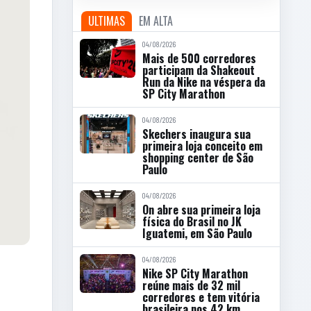
ULTIMAS
EM ALTA
04/08/2026
Mais de 500 corredores
participam da Shakeout
Run da Nike na véspera da
SP City Marathon
04/08/2026
Skechers inaugura sua
primeira loja conceito em
shopping center de São
Paulo
04/08/2026
On abre sua primeira loja
física do Brasil no JK
Iguatemi, em São Paulo
04/08/2026
Nike SP City Marathon
reúne mais de 32 mil
corredores e tem vitória
brasileira nos 42 km