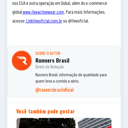
nos EUA e outra operação em Dubai, além do e-commerce
global
www.
live
activewear.com
. Para mais informações,
acesse:
Linklive
oficial.com.br
ou @liveoficial.
SOBRE O AUTOR
Runners Brasil
Direto da Redação
Runners Brasil, informação de qualidade para
quem leva a corrida a sério.
@runnersbrasiloficial
Você também pode gostar