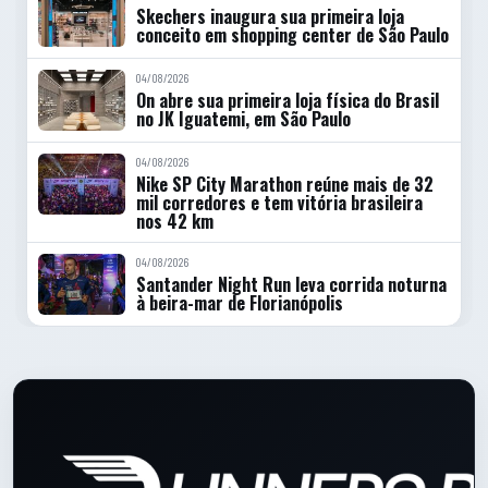
Skechers inaugura sua primeira loja
conceito em shopping center de São Paulo
04/08/2026
On abre sua primeira loja física do Brasil
no JK Iguatemi, em São Paulo
04/08/2026
Nike SP City Marathon reúne mais de 32
mil corredores e tem vitória brasileira
nos 42 km
04/08/2026
Santander Night Run leva corrida noturna
à beira-mar de Florianópolis
Rodape do site