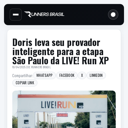
Cabecalho do site
Links d
Menu lateral de secoes
Conteudo principal
Conteudo principal
Barra lateral
Doris leva seu provador
inteligente para a etapa
São Paulo da LIVE! Run XP
10/04/2025 | DE
RUNNERS BRASIL
WHATSAPP
FACEBOOK
X
LINKEDIN
Compartilhar:
COPIAR LINK