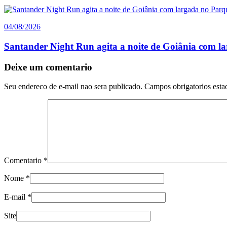
04/08/2026
Santander Night Run agita a noite de Goiânia com l
Comentarios
Deixe um comentario
do
Seu endereco de e-mail nao sera publicado.
Campos obrigatorios esta
artigo
Comentario
*
Nome
*
E-mail
*
Site