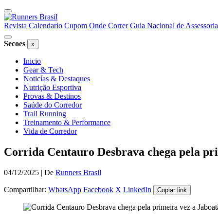
Cabecalho
do
Links
Revista
Calendario
Cupom
Onde Correr
Guia Nacional de Assessoria
site
do
Menu
Secoes
x
topo
Menu
lateral
Inicio
lateral
de
Gear & Tech
Noticías & Destaques
de
secoes
Nutrição Esportiva
secoes
Provas & Destinos
Saúde do Corredor
Trail Running
Treinamento & Performance
Vida de Corredor
Conteudo
Conteudo
Corrida Centauro Desbrava chega pela pr
principal
principal
04/12/2025 | De
Runners Brasil
Compartilhar:
WhatsApp
Facebook
X
LinkedIn
Copiar link