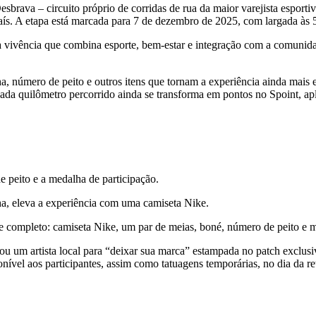
sbrava – circuito próprio de corridas de rua da maior varejista esport
o país. A etapa está marcada para 7 de dezembro de 2025, com largada 
 vivência que combina esporte, bem-estar e integração com a comunidad
, número de peito e outros itens que tornam a experiência ainda mais es
a quilômetro percorrido ainda se transforma em pontos no Spoint, apli
e peito e a medalha de participação.
ha, eleva a experiência com uma camiseta Nike.
ote completo: camiseta Nike, um par de meias, boné, número de peito e
u um artista local para “deixar sua marca” estampada no patch exclusiv
ponível aos participantes, assim como tatuagens temporárias, no dia da r