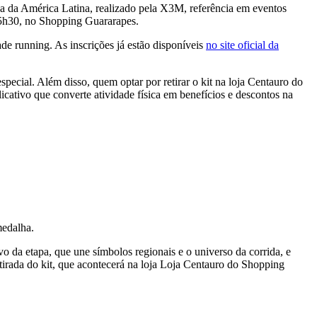
iva da América Latina, realizado pela X3M, referência em eventos
às 5h30, no Shopping Guararapes.
e running. As inscrições já estão disponíveis
no site oficial da
pecial. Além disso, quem optar por retirar o kit na loja Centauro do
cativo que converte atividade física em benefícios e descontos na
 medalha.
o da etapa, que une símbolos regionais e o universo da corrida, e
etirada do kit, que acontecerá na loja Loja Centauro do Shopping