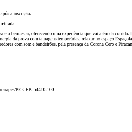
:
após a inscrição.
retirada.
a e o bem-estar, oferecendo uma experiência que vai além da corrida. D
energia da prova com tatuagens temporárias, relaxar no espaço Espaçol
rredores com som e bandeirões, pela presença da Corona Cero e Piracan
Guararapes/PE CEP: 54410-100