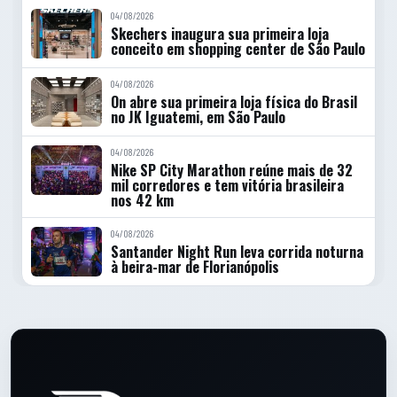
04/08/2026
Skechers inaugura sua primeira loja
conceito em shopping center de São Paulo
04/08/2026
On abre sua primeira loja física do Brasil
no JK Iguatemi, em São Paulo
04/08/2026
Nike SP City Marathon reúne mais de 32
mil corredores e tem vitória brasileira
nos 42 km
04/08/2026
Santander Night Run leva corrida noturna
à beira-mar de Florianópolis
Rodape do site