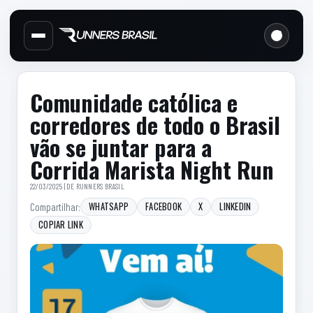
Cabecalho do site
Links d
Menu lateral de secoes
Conteudo principal
Conteudo principal
Barra lateral
Comunidade católica e
corredores de todo o Brasil
vão se juntar para a
Corrida Marista Night Run
22/03/2025 | DE
RUNNERS BRASIL
WHATSAPP
FACEBOOK
X
LINKEDIN
Compartilhar:
COPIAR LINK