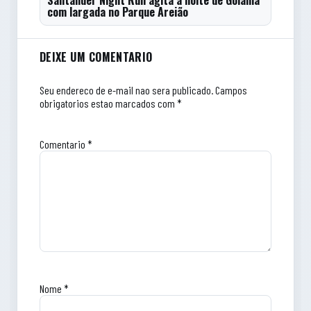
Santander Night Run agita a noite de Goiânia
com largada no Parque Areião
Comentarios do artigo
DEIXE UM COMENTARIO
Seu endereco de e-mail nao sera publicado.
Campos
obrigatorios estao marcados com *
Comentario
*
Nome
*