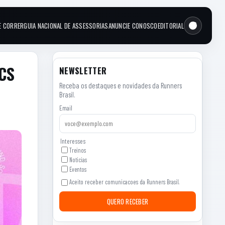
E CORRER
GUIA NACIONAL DE ASSESSORIAS
ANUNCIE CONOSCO
EDITORIAL
ICS
NEWSLETTER
Receba os destaques e novidades da Runners
Brasil.
Email
Interesses
Treinos
Noticias
Eventos
Aceito receber comunicacoes da Runners Brasil.
QUERO RECEBER