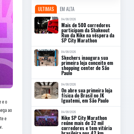
ULTIMAS
EM ALTA
04/08/2026
Mais de 500 corredores
participam da Shakeout
Run da Nike na véspera da
SP City Marathon
04/08/2026
Skechers inaugura sua
primeira loja conceito em
shopping center de São
Paulo
04/08/2026
On abre sua primeira loja
física do Brasil no JK
Iguatemi, em São Paulo
e e o
hega ao
04/08/2026
Nike SP City Marathon
te e
reúne mais de 32 mil
v.
corredores e tem vitória
brasileira nos 42 km