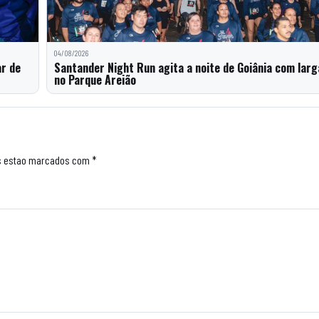
04/08/2026
ar de
Santander Night Run agita a noite de Goiânia com lar
no Parque Areião
s estao marcados com *