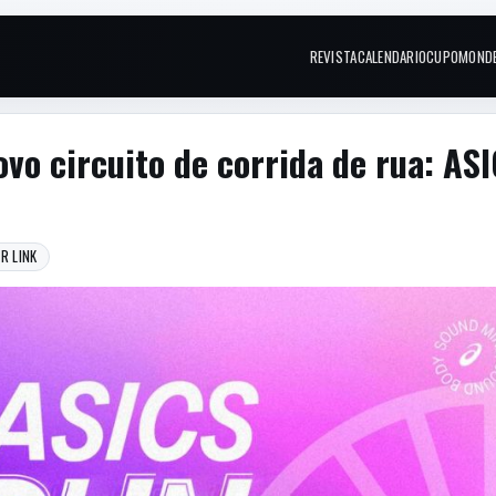
REVISTA
CALENDARIO
CUPOM
OND
Links do topo
vo circuito de corrida de rua: AS
R LINK