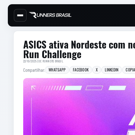
Cabecalho do site
Menu lateral de secoes
Conteudo principal
Conteudo principal
Barra lateral
ASICS ativa Nordeste com no
Run Challenge
22/10/2025 | DE
RUNNERS BRASIL
WHATSAPP
FACEBOOK
X
LINKEDIN
COPIA
Compartilhar: