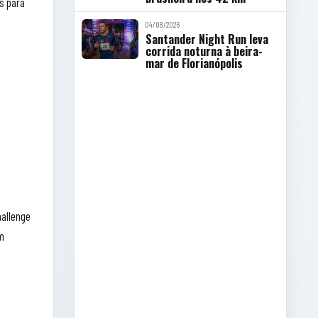
es para
04/08/2026
Santander Night Run leva
corrida noturna à beira-
mar de Florianópolis
hallenge
om