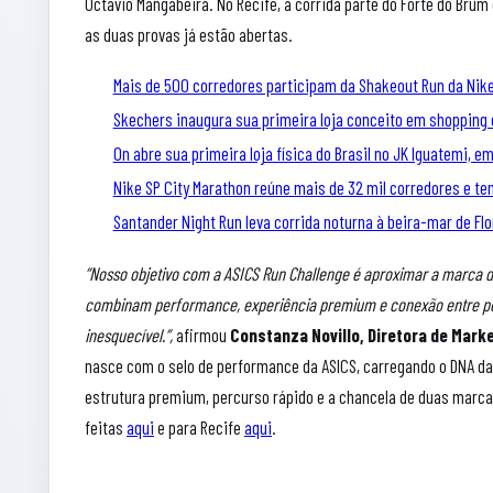
Octávio Mangabeira. No Recife, a corrida parte do Forte do Brum 
as duas provas já estão abertas.
Mais de 500 corredores participam da Shakeout Run da Nike
Skechers inaugura sua primeira loja conceito em shopping 
On abre sua primeira loja física do Brasil no JK Iguatemi, e
Nike SP City Marathon reúne mais de 32 mil corredores e tem
Santander Night Run leva corrida noturna à beira-mar de Flo
“Nosso objetivo com a ASICS Run Challenge é aproximar a marca 
combinam performance, experiência premium e conexão entre pes
inesquecível.”,
afirmou
Constanza Novillo, Diretora de Mark
nasce com o selo de performance da ASICS, carregando o DNA da 
estrutura premium, percurso rápido e a chancela de duas marca
feitas
aqui
e para Recife
aqui
.