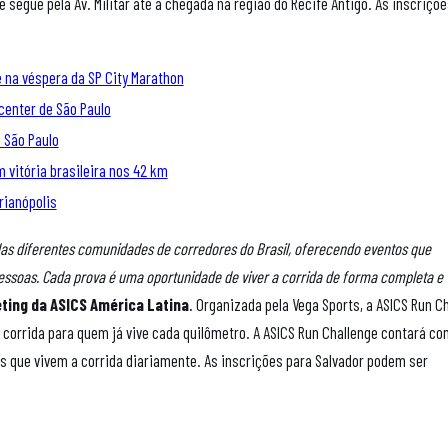
e segue pela Av. Militar até a chegada na região do Recife Antigo. As inscriçõ
 na véspera da SP City Marathon
center de São Paulo
m São Paulo
 vitória brasileira nos 42 km
rianópolis
das diferentes comunidades de corredores do Brasil, oferecendo eventos que
soas. Cada prova é uma oportunidade de viver a corrida de forma completa e
eting da ASICS América Latina
. Organizada pela Vega Sports, a ASICS Run C
corrida para quem já vive cada quilômetro. A ASICS Run Challenge contará c
s que vivem a corrida diariamente. As inscrições para Salvador podem ser