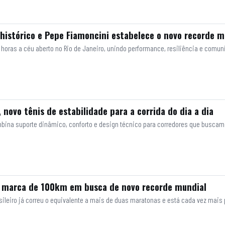
histórico e Pepe Fiamoncini estabelece o novo recorde 
4 horas a céu aberto no Rio de Janeiro, unindo performance, resiliência e comu
 novo tênis de estabilidade para a corrida do dia a dia
bina suporte dinâmico, conforto e design técnico para corredores que busca
a marca de 100km em busca de novo recorde mundial
asileiro já correu o equivalente a mais de duas maratonas e está cada vez mai