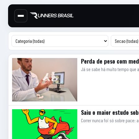
Cabecalho do site
Menu lateral de secoes
Conteudo principal
Artigos
Perda de peso com medi
Já se sabe há muito tempo que a 
Saiu o maior estudo sobr
Correr nunca foi só sobre pace: 