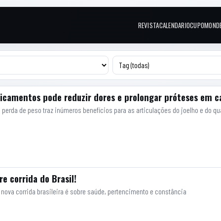
REVISTA
CALENDARIO
CUPOM
OND
Links do topo
camentos pode reduzir dores e prolongar próteses em cas
perda de peso traz inúmeros benefícios para as articulações do joelho e do qua
e corrida do Brasil!
a nova corrida brasileira é sobre saúde, pertencimento e constância