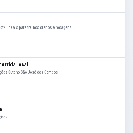
ctX, ideais para treinos diários e rodagens…
corrida local
Estações Outono São José dos Campos
o
ações