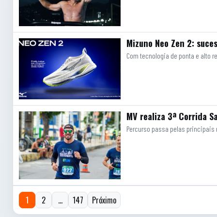
Mizuno Neo Zen 2: suces
Com tecnologia de ponta e alto 
MV realiza 3ª Corrida 
Percurso passa pelas principais r
Paginação de posts
1
2
…
147
Próximo