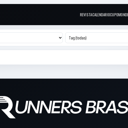
REVISTA
CALENDARIO
CUPOM
OND
Links do topo