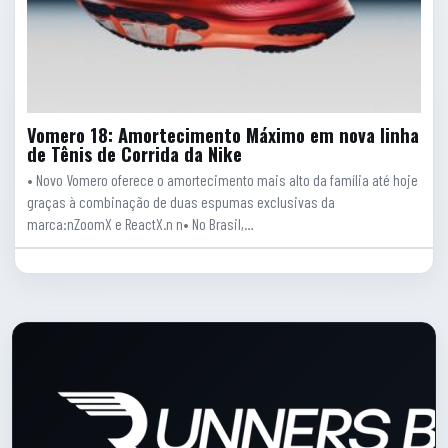
Vomero 18: Amortecimento Máximo em nova linha
de Tênis de Corrida da Nike
• Novo Vomero oferece o amortecimento mais alto da família até hoje
graças à combinação de duas espumas exclusivas da
marca:nZoomX e ReactX.n n• No Brasil,…
Rodape do site