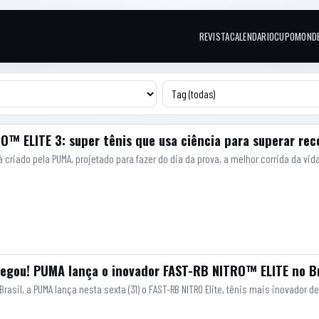
REVISTA
CALENDARIO
CUPOM
OND
Links do topo
™ ELITE 3: super tênis que usa ciência para superar rec
á criado pela PUMA, projetado para fazer do dia da prova, a melhor corrida da v
egou! PUMA lança o inovador FAST-RB NITRO™ ELITE no Br
asil, a PUMA lança nesta sexta (31) o FAST-RB NITRO Elite, tênis mais inovador 