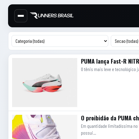
Cabecalho do site
Menu lateral de secoes
Conteudo principal
Artigos
PUMA lança Fast-R NITRO
O tênis mais leve e tecnológico j
O proibidão da PUMA ch
Em quantidade limitadíssima no Br
possui…