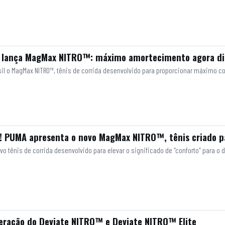
 lança MagMax NITRO™: máximo amortecimento agora disp
sil o MagMax NITRO™, tênis de corrida desenvolvido para proporcionar máximo c
 PUMA apresenta o novo MagMax NITRO™, tênis criado p
o tênis de corrida desenvolvido para elevar o significado de “conforto” para o 
ração do Deviate NITRO™ e Deviate NITRO™ Elite