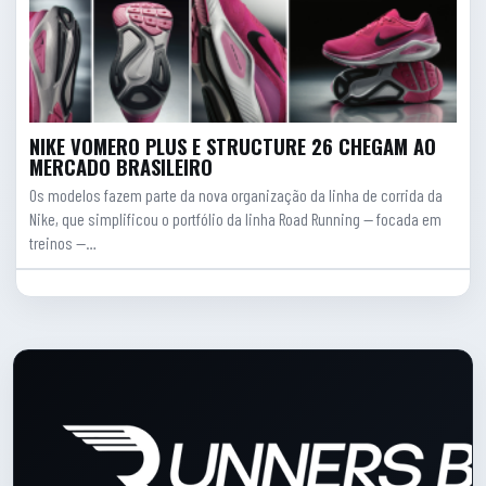
NIKE VOMERO PLUS E STRUCTURE 26 CHEGAM AO
MERCADO BRASILEIRO
Os modelos fazem parte da nova organização da linha de corrida da
Nike, que simplificou o portfólio da linha Road Running — focada em
treinos —…
Rodape do site