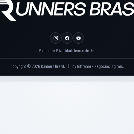
Politica de Privacidade
Termos de Uso
Copyright © 2026 Runners Brasil.
|
by
Bitframe - Negocios Digitais
.