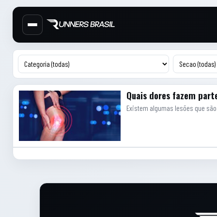
Cabecalho do site
Menu lateral de secoes
Conteudo principal
Artigos
Quais dores fazem part
Existem algumas lesões que são 
Rodape do site