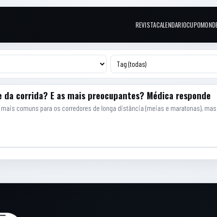
REVISTA
CALENDARIO
CUPOM
OND
Links do topo
e da corrida? E as mais preocupantes? Médica responde
mais comuns para os corredores de longa distância (meias e maratonas), mas é