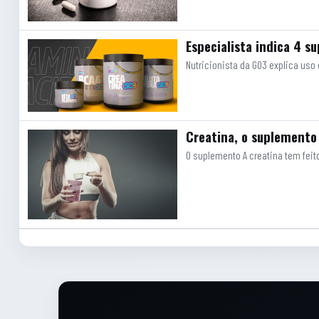
Especialista indica 4 s
Nutricionista da GO3 explica us
Creatina, o suplemento
O suplemento A creatina tem feit
Rodape do site