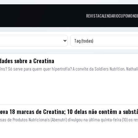
REVISTA
CALENDARIO
CUPOM
OND
Links do topo
dades sobre a Creatina
rins? Só serve para quem quer hipertrofia? A convite da Soldiers Nutrition, Nat
rova 18 marcas de Creatina; 10 delas não contêm a subst
sas de Produtos Nutricionais (Abenutri) divulgou na última quinta-feira (10) os