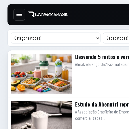
Cabecalho do site
Menu lateral de secoes
Conteudo principal
Artigos
Desvende 5 mitos e ver
Afinal, ela engorda? Faz mal aos 
Estudo da Abenutri rep
A Associação Brasileira de Empre
comercializadas…