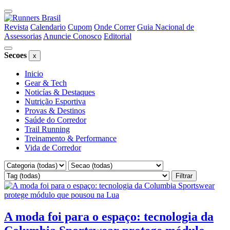
Cabecalho
do
Links
Revista
Calendario
Cupom
Onde Correr
Guia Nacional de
site
Assessorias
Anuncie Conosco
Editorial
do
topo
Menu
Secoes
x
Menu
lateral
Inicio
lateral
de
Gear & Tech
Noticías & Destaques
de
secoes
Nutrição Esportiva
secoes
Provas & Destinos
Saúde do Corredor
Trail Running
Treinamento & Performance
Vida de Corredor
Conteudo
Filtrar
principal
Artigos
A moda foi para o espaço: tecnologia da