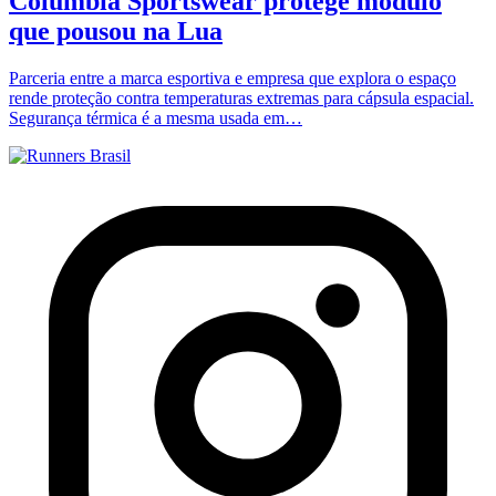
Columbia Sportswear protege módulo
que pousou na Lua
Parceria entre a marca esportiva e empresa que explora o espaço
rende proteção contra temperaturas extremas para cápsula espacial.
Segurança térmica é a mesma usada em…
Rodape
do
site