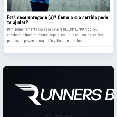
Está desempregado (a)? Como a sua corrida pode
te ajudar?
Bem, primeiramente tira essa palavra DESEMPREGADO(A) do seu
vocabulário imediatamente, depois, continua aqui na leitura. Aos
poucos, as provas de rua estão voltando e com isso…
Rodape do site