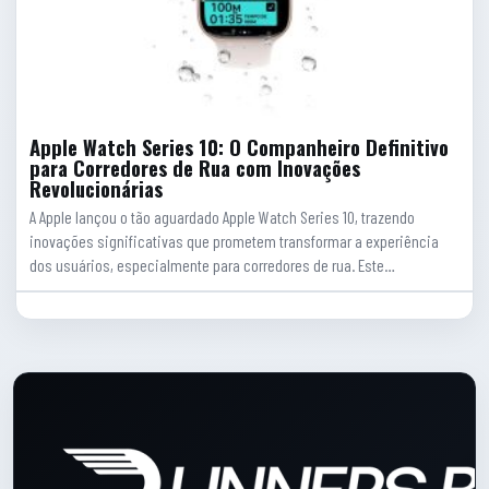
Apple Watch Series 10: O Companheiro Definitivo
para Corredores de Rua com Inovações
Revolucionárias
A Apple lançou o tão aguardado Apple Watch Series 10, trazendo
inovações significativas que prometem transformar a experiência
dos usuários, especialmente para corredores de rua. Este…
Rodape do site