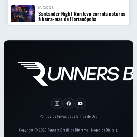
04/08/2026
Santander Night Run leva corrida noturna
à beira-mar de Florianópolis
Rodape do site
Rodape: Links legais
Politica de Privacidade
Termos de Uso
Copyright © 2026 Runners Brasil.
by
Bitframe - Negocios Digitais
.