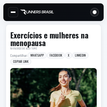
Cabecalho do site
Links d
Menu lateral de secoes
Conteudo principal
Conteudo principal
Barra lateral
Exercícios e mulheres na
menopausa
10/05/2022 | DE
ALEX TOMÉ
WHATSAPP
FACEBOOK
X
LINKEDIN
Compartilhar:
COPIAR LINK