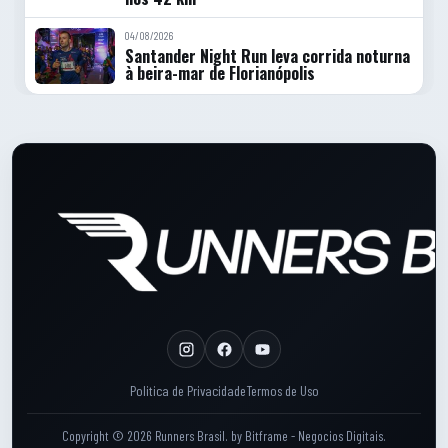
04/08/2026
Santander Night Run leva corrida noturna
à beira-mar de Florianópolis
Rodape do site
Rodape: Links legais
Politica de Privacidade
Termos de Uso
Copyright © 2026 Runners Brasil.
by
Bitframe - Negocios Digitais
.