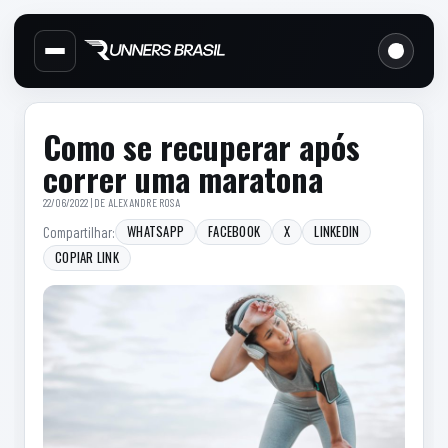
Cabecalho do site
Links d
Menu lateral de secoes
Conteudo principal
Conteudo principal
Barra lateral
Como se recuperar após
correr uma maratona
22/06/2022 | DE
ALEXANDRE ROSA
WHATSAPP
FACEBOOK
X
LINKEDIN
Compartilhar:
COPIAR LINK