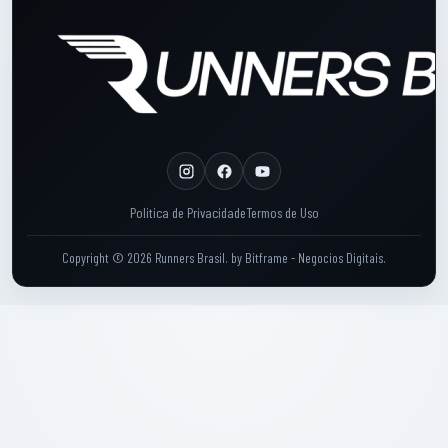
Rodape: Links legais
Politica de Privacidade
Termos de Uso
Copyright © 2026 Runners Brasil.
by
Bitframe - Negocios Digitais
.