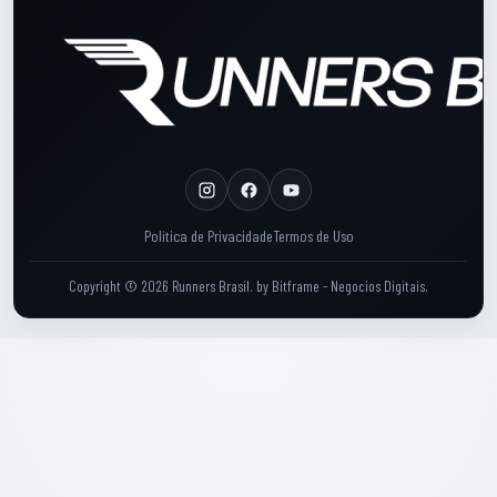
Rodape: Links legais
Politica de Privacidade
Termos de Uso
Copyright © 2026 Runners Brasil.
by
Bitframe - Negocios Digitais
.