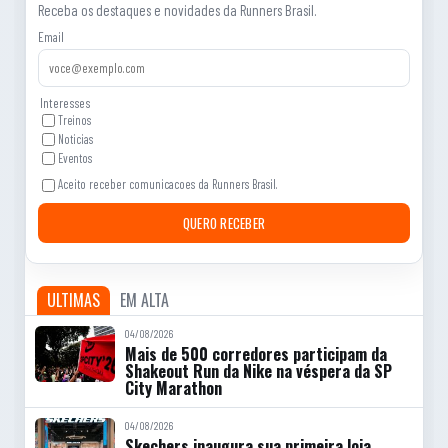
Receba os destaques e novidades da Runners Brasil.
Email
Interesses
Treinos
Noticias
Eventos
Aceito receber comunicacoes da Runners Brasil.
QUERO RECEBER
ULTIMAS
EM ALTA
04/08/2026
Mais de 500 corredores participam da
Shakeout Run da Nike na véspera da SP
City Marathon
04/08/2026
Skechers inaugura sua primeira loja