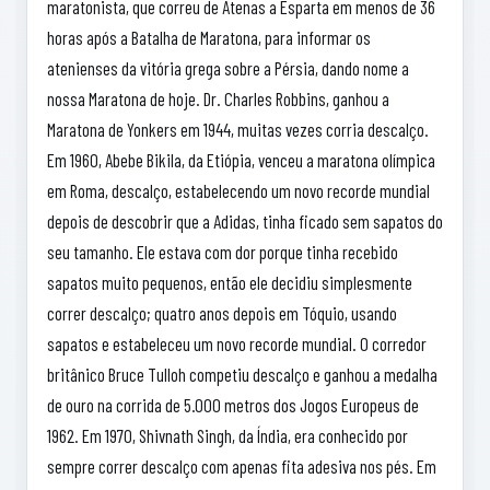
maratonista, que correu de Atenas a Esparta em menos de 36
horas após a Batalha de Maratona, para informar os
atenienses da vitória grega sobre a Pérsia, dando nome a
nossa Maratona de hoje. Dr. Charles Robbins, ganhou a
Maratona de Yonkers em 1944, muitas vezes corria descalço.
Em 1960, Abebe Bikila, da Etiópia, venceu a maratona olímpica
em Roma, descalço, estabelecendo um novo recorde mundial
depois de descobrir que a Adidas, tinha ficado sem sapatos do
seu tamanho. Ele estava com dor porque tinha recebido
sapatos muito pequenos, então ele decidiu simplesmente
correr descalço; quatro anos depois em Tóquio, usando
sapatos e estabeleceu um novo recorde mundial. O corredor
britânico Bruce Tulloh competiu descalço e ganhou a medalha
de ouro na corrida de 5.000 metros dos Jogos Europeus de
1962. Em 1970, Shivnath Singh, da Índia, era conhecido por
sempre correr descalço com apenas fita adesiva nos pés. Em