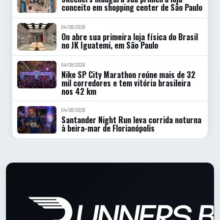
conceito em shopping center de São Paulo
04/08/2026
On abre sua primeira loja física do Brasil
no JK Iguatemi, em São Paulo
04/08/2026
Nike SP City Marathon reúne mais de 32
mil corredores e tem vitória brasileira
nos 42 km
04/08/2026
Santander Night Run leva corrida noturna
à beira-mar de Florianópolis
Rodape do site