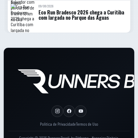
09/08/2026
Eco Run Bradesco 2026 chega a Curitiba
com largada no Parque das Águas
Rodape do site
Rodape: Links legais
Politica de Privacidade
Termos de Uso
Copyright © 2026 Runners Brasil.
by
Bitframe - Negocios Digitais
.