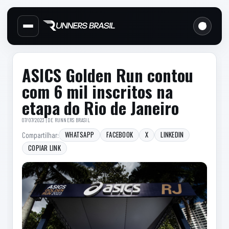
Cabecalho do site
Links d
Menu lateral de secoes
Conteudo principal
Conteudo principal
Barra lateral
ASICS Golden Run contou
com 6 mil inscritos na
etapa do Rio de Janeiro
07/07/2023 | DE
RUNNERS BRASIL
WHATSAPP
FACEBOOK
X
LINKEDIN
Compartilhar:
COPIAR LINK